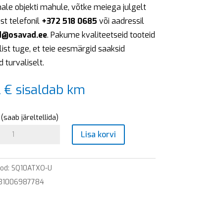
ale objekti mahule, võtke meiega julgelt
st telefonil
+372 518 0685
või aadressil
d@osavad.ee
. Pakume kvaliteetseid tooteid
ilist tuge, et teie eesmärgid saaksid
d turvaliselt.
2
€
sisaldab km
(saab järeltellida)
i
Lisa korvi
ood:
SQ10ATXO-U
831006987784
it