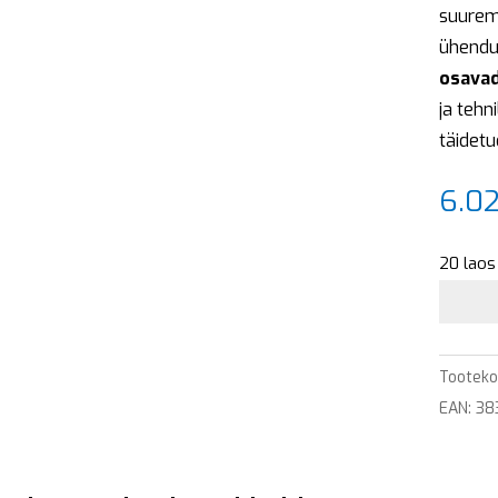
suurem
ühendu
osava
ja tehn
täidetu
6.0
20 laos 
Lihtlülit
TEM
LOGIQ
Tootek
,
EAN: 3
antratsi
(AT)
kogus