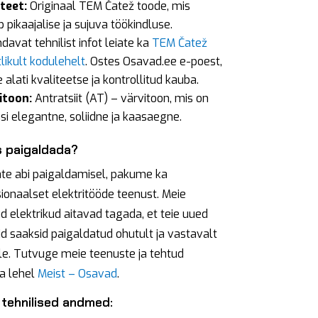
iteet:
Originaal TEM Čatež toode, mis
 pikaajalise ja sujuva töökindluse.
davat tehnilist infot leiate ka
TEM Čatež
likult kodulehelt
. Ostes Osavad.ee e-poest,
 alati kvaliteetse ja kontrollitud kauba.
itoon:
Antratsiit (AT) – värvitoon, mis on
si elegantne, soliidne ja kaasaegne.
s paigaldada?
ate abi paigaldamisel, pakume ka
ionaalset elektritööde teenust. Meie
 elektrikud aitavad tagada, et teie uued
itid saaksid paigaldatud ohutult ja vastavalt
le. Tutvuge meie teenuste ja tehtud
a lehel
Meist – Osavad
.
 tehnilised andmed: