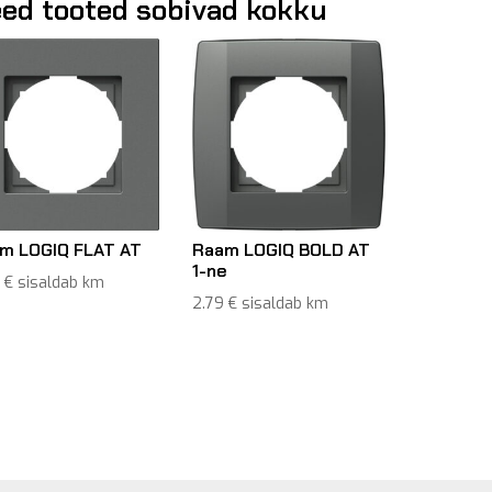
ed tooted sobivad kokku
m LOGIQ FLAT AT
Raam LOGIQ BOLD AT
1-ne
6
€
sisaldab km
2.79
€
sisaldab km