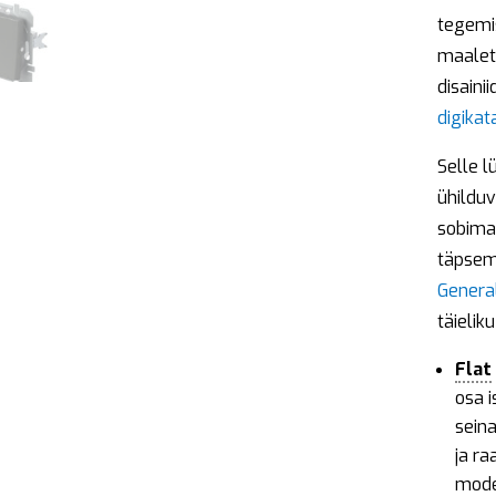
tegemi
maaleto
disain
digikat
Selle l
ühilduv
sobima
täpsem
Genera
täieliku
Flat
osa i
sein
ja r
moder