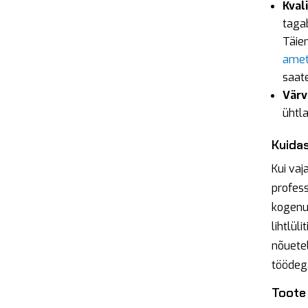
Kval
tagab
Täien
amet
saate
Värv
ühtla
Kuida
Kui vaj
profess
kogenud
lihtlül
nõuete
töödeg
Toote