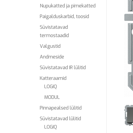
Nupukatted ja pimekatted
Paigalduskarbid, toosid
Süvistatavad
termostaadid
Valgustid
Andmeside
Süvistatavad IR lülitid
Katteraamid
LOGIQ
MODUL
Pinnapealsed lülitid
Süvistatavad lülitid
LOGIQ