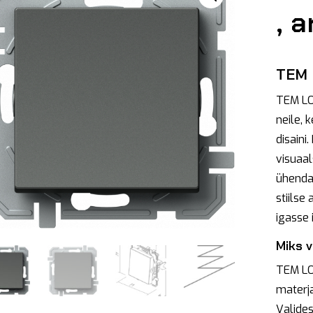
, a
TEM L
TEM LOG
neile, 
disaini
visuaal
ühenda
stiilse 
igasse i
Miks 
TEM LO
materja
Valides