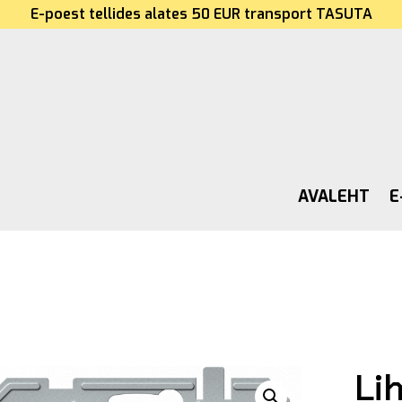
E-poest tellides alates 50 EUR transport TASUTA
AVALEHT
E
Li