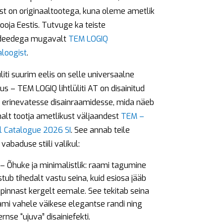
st on originaaltootega, kuna oleme ametlik
oja Eestis. Tutvuge ka teiste
iideedega mugavalt
TEM LOGIQ
aloogist
.
üliti suurim eelis on selle universaalne
us – TEM LOGIQ lihtlüliti AT on disainitud
 erinevatesse disainraamidesse, mida näeb
alt tootja ametlikust väljaandest
TEM –
l Catalogue 2026 SI
. See annab teile
 vabaduse stiili valikul:
– Õhuke ja minimalistlik: raami tagumine
stub tihedalt vastu seina, kuid esiosa jääb
apinnast kergelt eemale. See tekitab seina
aami vahele väikese elegantse randi ning
nse “ujuva” disainiefekti.