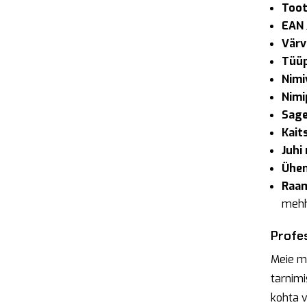
Toot
EAN 
Värv
Tüüp
Nimi
Nimi
Sage
Kait
Juhi 
Ühen
Raa
mehh
Profes
Meie m
tarnimi
kohta 