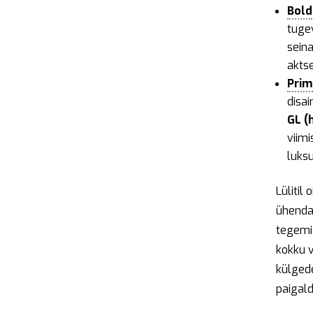
Bold
tuge
seina
akts
Prim
disai
GL (
viimi
luksu
Lülitil 
ühenda
tegemis
kokku v
külgede
paigald