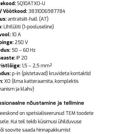
ekood:
SQ10ATXO-U
/ Vöötkood:
3831006987784
us:
antratsiit-hall (AT)
:
Lihtlüliti (1-pooluseline)
vool:
10 A
pinge:
250 V
dus:
50 – 60 Hz
seaste:
IP 20
ristlõige:
1,5 – 2,5 mm²
dus:
p-in (pistetavad) kruvideta kontaktid
m:
XO (ilma katteraamita, komplektis
anism ja klahv)
sionaalne nõustamine ja tellimine
eeskond on spetsialiseerunud TEM toodete
sele. Kui teil tekib küsimusi ühilduvuse
või soovite saada hinnapakkumist