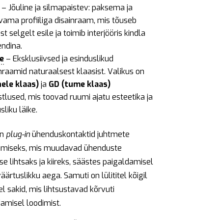
– Jõuline ja silmapaistev: paksema ja
vama profiiliga disainraam, mis tõuseb
st selgelt esile ja toimib interjööris kindla
endina.
e
– Eksklusiivsed ja esinduslikud
nraamid naturaalsest klaasist. Valikus on
hele klaas)
ja
GD (tume klaas)
stlused, mis toovad ruumi ajatu esteetika ja
sliku läike.
on
plug-in
ühenduskontaktid juhtmete
miseks, mis muudavad ühenduste
e lihtsaks ja kiireks, säästes paigaldamisel
äärtuslikku aega. Samuti on lülititel kõigil
l sakid, mis lihtsustavad kõrvuti
amisel loodimist.