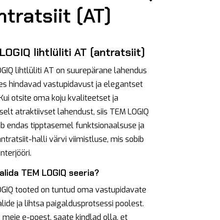
ntratsiit (AT)
OGIQ lihtlüliti AT (antratsiit)
IQ lihtlüliti AT on suurepärane lahendus
kes hindavad vastupidavust ja elegantset
. Kui otsite oma koju kvaliteetset ja
selt atraktiivset lahendust, siis TEM LOGIQ
b endas tipptasemel funktsionaalsuse ja
antratsiit-halli värvi viimistluse, mis sobib
nterjööri.
valida TEM LOGIQ seeria?
GIQ tooted on tuntud oma vastupidavate
lide ja lihtsa paigaldusprotsessi poolest.
 meie e-poest, saate kindlad olla, et