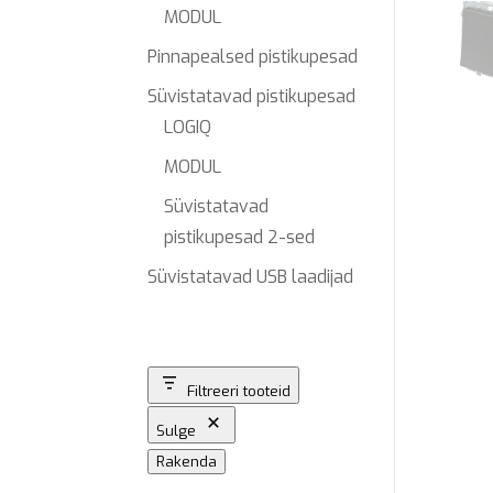
MODUL
Pinnapealsed pistikupesad
Süvistatavad pistikupesad
LOGIQ
MODUL
Süvistatavad
pistikupesad 2-sed
Süvistatavad USB laadijad
Filtreeri tooteid
Sulge
Rakenda