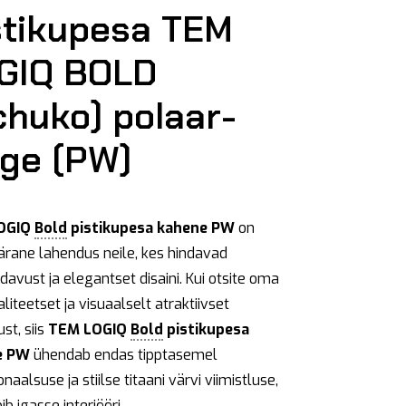
stikupesa TEM
GIQ BOLD
chuko) polaar-
lge (PW)
OGIQ
Bold
pistikupesa kahene PW
on
ärane lahendus neile, kes hindavad
davust ja elegantset disaini. Kui otsite oma
aliteetset ja visuaalselt atraktiivset
st, siis
TEM LOGIQ
Bold
pistikupesa
e PW
ühendab endas tipptasemel
onaalsuse ja stiilse titaani värvi viimistluse,
ib igasse interjööri.