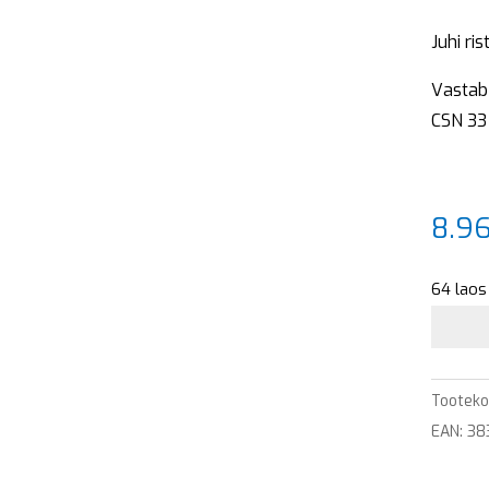
Juhi ri
Vastab 
CSN 33
8.9
64 laos 
Kahen
pistiku
TEM
Tootek
LOGIQ
EAN: 3
BOLD
(Schuk