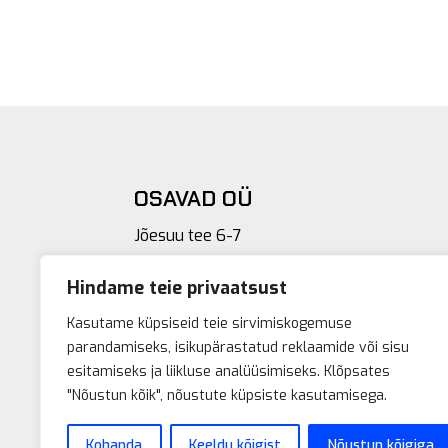
OSAVAD OÜ
Jõesuu tee 6-7
Vihtra 87603
Hindame teie privaatsust
Põhja-Pärnumaa vald
Kasutame küpsiseid teie sirvimiskogemuse
MTR: TEL001925 | REG NR: 12149049 | KMK
parandamiseks, isikupärastatud reklaamide või sisu
Pädevustunnistus EP-2470-24-B
esitamiseks ja liikluse analüüsimiseks. Klõpsates
"Nõustun kõik", nõustute küpsiste kasutamisega.
Müügitingimused
Andmekaitsetingimused
Kohanda
Keeldu kõigist
Nõustun kõigiga