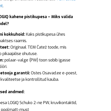
ht
.
GIQ kahene pistikupesa – Miks valida
udel?
i kokkuhoid:
Kaks pistikupesa ühes
aktses raamis.
iteet:
Originaal TEM Čatež toode, mis
 pikaajalise ohutuse.
n:
polaar-valge (PW) toon sobib igasse
ööri.
etooja garantii:
Ostes Osavad.ee e-poest,
kvaliteetse ja kontrollitud kauba.
ised andmed:
pesa LOGIQ Schuko 2-ne PW, kruvikontaktid,
: poolmatt-must