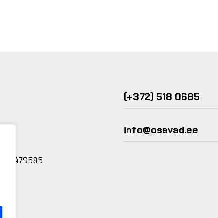
polaar
valge
(PW)
kogus
(+372) 518 0685
info@osavad.ee
R: 101479585