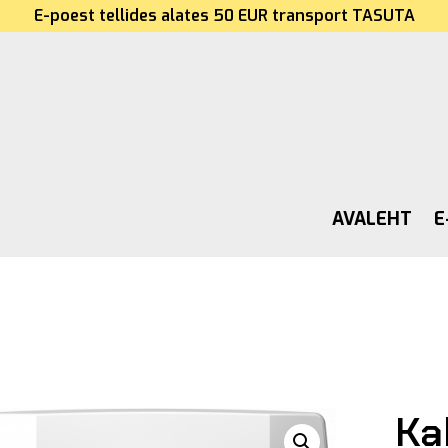
E-poest tellides alates 50 EUR transport TASUTA
AVALEHT
E
Ka