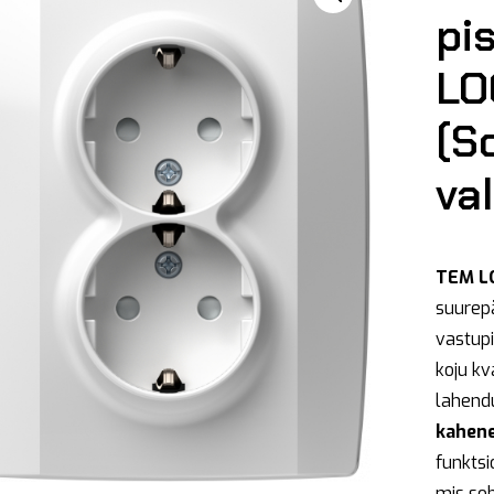
pi
LO
(S
va
TEM L
suurep
vastupi
koju kv
lahendu
kahen
funktsi
mis sob