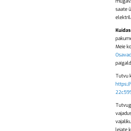
mugav. 
saate ü
elektri
Kuidas
pakume 
Meie ko
Osava
paigald
Tutvu 
https:
22c59
Tutvug
vajadus
vajalik
leiate 