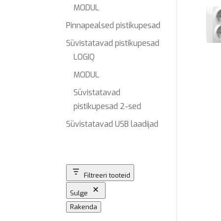
MODUL
Pinnapealsed pistikupesad
Süvistatavad pistikupesad
LOGIQ
MODUL
Süvistatavad
pistikupesad 2-sed
Süvistatavad USB laadijad
Filtreeri tooteid
Sulge
Rakenda