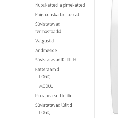
Nupukatted ja pimekatted
Paigalduskarbid, toosid
Süvistatavad
termostaadid
Valgustid
Andmeside
Süvistatavad IR lülitid
Katteraamid
LOGIQ
MODUL
Pinnapealsed lülitid
Süvistatavad lülitid
LOGIQ