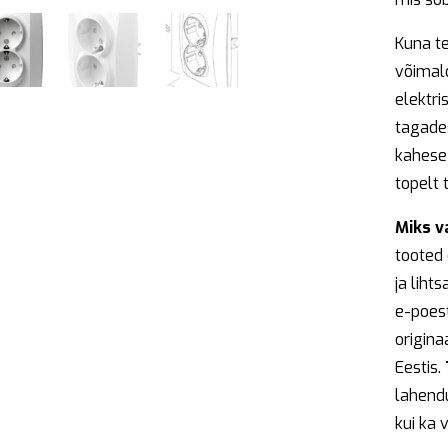
Kuna t
võimal
elektri
tagade
kahese
topelt
Miks v
tooted
ja liht
e-poest
origin
Eestis.
lahendu
kui ka 