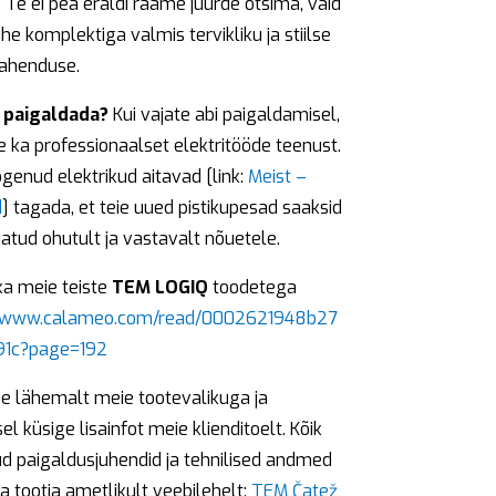
Te ei pea eraldi raame juurde otsima, vaid
he komplektiga valmis tervikliku ja stiilse
lahenduse.
 paigaldada?
Kui vajate abi paigaldamisel,
ka professionaalset elektritööde teenust.
genud elektrikud aitavad [link:
Meist –
d
] tagada, et teie uued pistikupesad saaksid
atud ohutult ja vastavalt nõuetele.
ka meie teiste
TEM LOGIQ
toodetega
//www.calameo.com/read/0002621948b27
91c?page=192
e lähemalt meie tootevalikuga ja
el küsige lisainfot meie klienditoelt. Kõik
ud paigaldusjuhendid ja tehnilised andmed
ka tootja ametlikult veebilehelt:
TEM Čatež