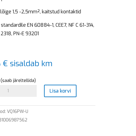
stlõige 1,5 -2,5mm², kaitstud kontaktid
standardile EN 60884-1, CEE7, NF C 61-314,
 2318, PN-E 93201
6
€
sisaldab km
(saab järeltellida)
e
Lisa korvi
pesa
ood:
VQ16PW-U
831006987562
o)