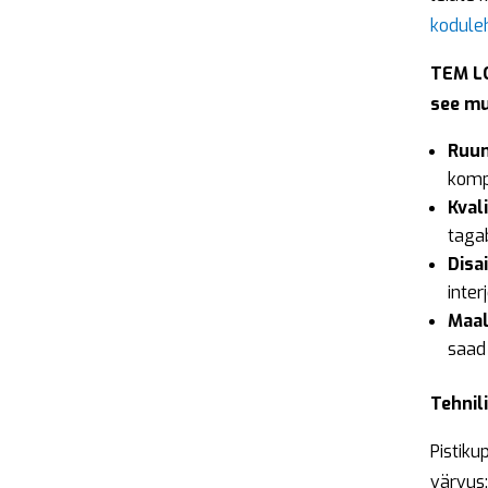
kodule
TEM LO
see m
Ruum
komp
Kval
tagab
Disai
interj
Maal
saad 
Tehnil
Pistiku
värvus